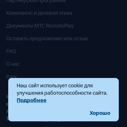
Партнёрская программа
Комплаенс и деловая этика
Документы MTC RemotePlay
Оставить предложение или отзыв
FAQ
О нас
Блог
Наш сайт использует cookie для
улучшения работоспособности сайта.
© 2026 ООО «Маркетплейс распределенных
Подробнее
вычислений». Все права защищены
Адрес: 115432, г. Москва, пр-кт Андропова, д.
Хорошо
18, к. 9 Почта:
fogplay@mts.ru