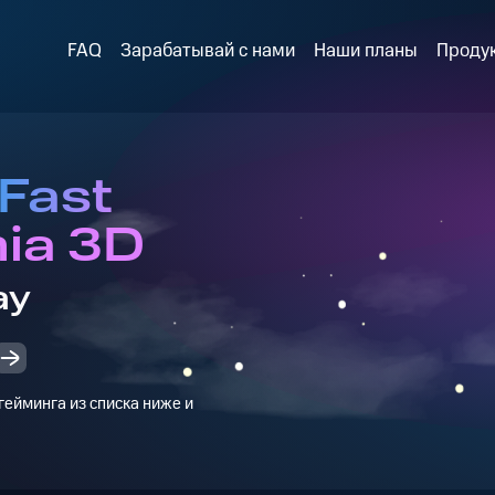
FAQ
Зарабатывай с нами
Наши планы
Проду
Fast
ia 3D
ay
ейминга из списка ниже и