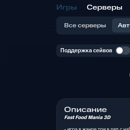
Игры
Серверы
Все серверы
Авт
Поддержка сейвов
Описание
Fast Food Mania 3D
- игра в жанре три в ряд с н