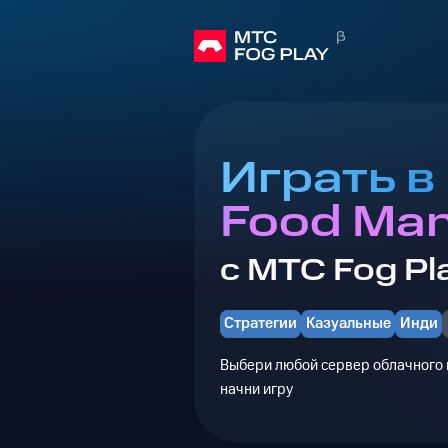
Играть в 
Food Man
с МТС Fog Pl
Стратегии
Казуальные
Инди
Выбери любой сервер облачного г
начни игру