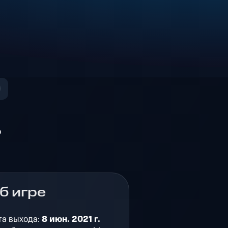
о
б игре
та выхода:
8 июн. 2021 г.