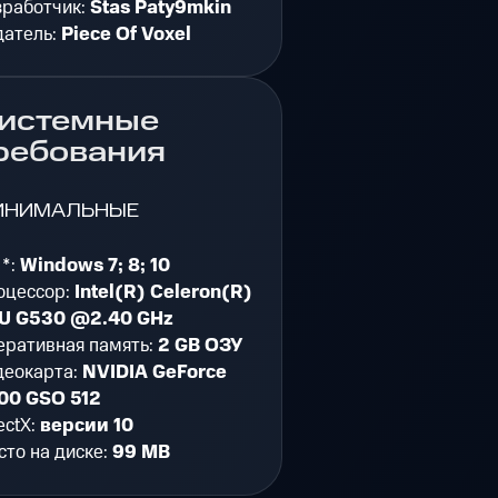
зработчик:
Stas Paty9mkin
датель:
Piece Of Voxel
истемные
ребования
ИНИМАЛЬНЫЕ
 *:
Windows 7; 8; 10
оцессор:
Intel(R) Celeron(R)
U G530 @2.40 GHz
еративная память:
2 GB ОЗУ
деокарта:
NVIDIA GeForce
00 GSO 512
ectX:
версии 10
то на диске:
99 MB