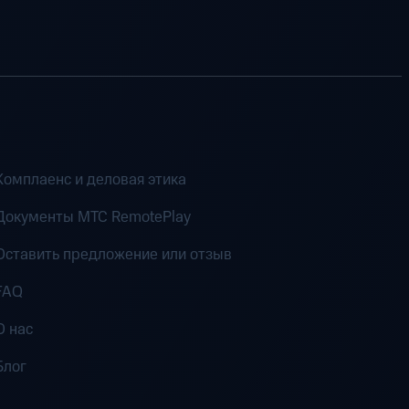
Комплаенс и деловая этика
Документы MTC RemotePlay
Оставить предложение или отзыв
FAQ
О нас
Блог