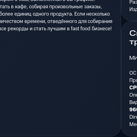
Ра
тать в кафе, собирая произвольные заказы,
Из
 более единиц одного продукта. Если несколько
ичеством времени, отведённого для собирания
се рекорды и стать лучшим в fast food бизнесе!
С
т
М
ОС
Пр
CP
Оп
Ви
96
Dir
Мес