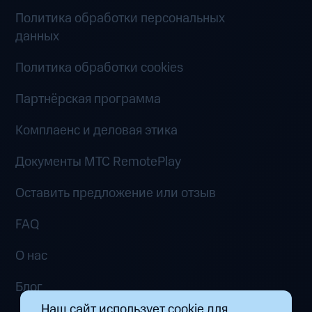
Политика обработки персональных
данных
Политика обработки cookies
Партнёрская программа
Комплаенс и деловая этика
Документы MTC RemotePlay
Оставить предложение или отзыв
FAQ
О нас
Блог
Наш сайт использует cookie для