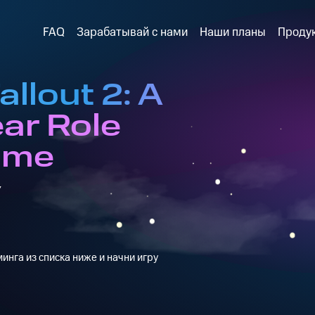
FAQ
Зарабатывай с нами
Наши планы
Проду
allout 2: A
ar Role
ame
y
инга из списка ниже и начни игру