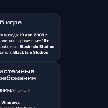
б игре
та выхода:
19 авг. 2009 г.
зрастное ограничение:
15+
зработчик:
Black Isle Studios
датель:
Black Isle Studios
истемные
ребования
ИНИМАЛЬНЫЕ
:
Windows