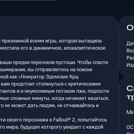
О
е признанной всеми игры, которая вытащила
Да
местила его в динамичное, апокалиптическое
Во
Ра
к ваши предки пересекли пустоши. Чтобы спасти
Из
вымирания, вы отправляетесь на поиски
тной как «Генератор Эдемских Кущ
 вам предстоит столкнуться с критическими
С
тантов и и неумолимым потоком лжи, подлости
т
амые сложные минуты, когда начинает казаться,
го не может дать людям, не отчаивайтесь и
М
и своего персонажа в Fallout® 2, попытайтесь
го мира, будущее которого увядает с каждой
ОС