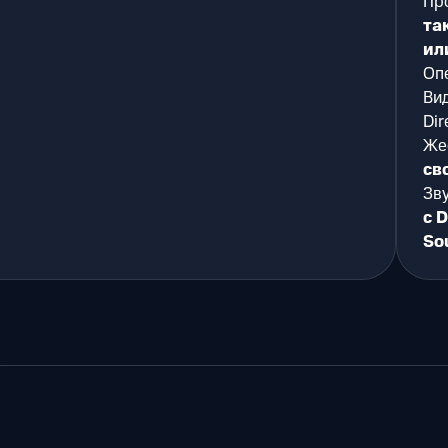
Пр
та
ил
Оп
Ви
Dir
Же
св
Зву
с 
So