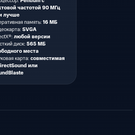
оцессор:
Pentium с
ктовой частотой 90 МГц
и лучше
еративная память:
16 МБ
деокарта:
SVGA
ectX®:
любой версии
сткий диск:
565 МБ
ободного места
ковая карта:
совместимая
DirectSound или
undBlaste