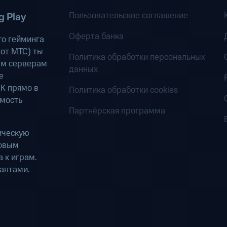
Пользовательское соглашение
 Play
Оферта банка
о гейминга
 от МТС
) ты
Политика обработки персональных
ым серверам
данных
е
К прямо в
Политика обработки cookies
имость
Партнёрская программа
ическую
ровым
 к играм.
антами.