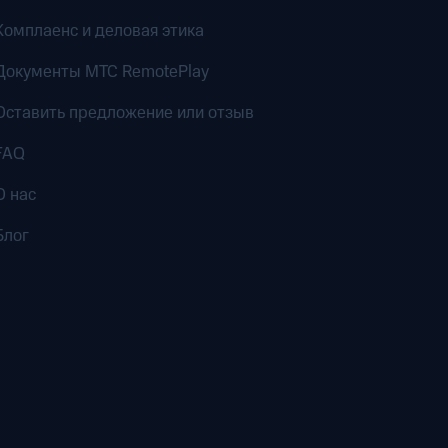
Комплаенс и деловая этика
Документы MTC RemotePlay
Оставить предложение или отзыв
FAQ
О нас
Блог