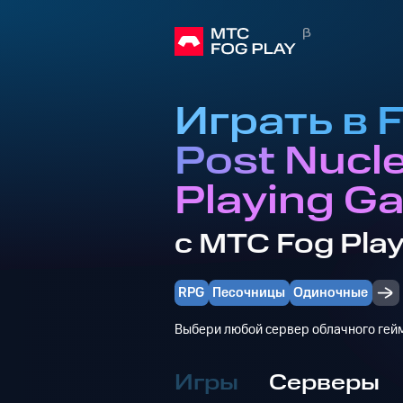
Играть в F
Post Nucle
Playing G
с МТС Fog Pla
RPG
Песочницы
Одиночные
Выбери любой сервер облачного гейм
Игры
Серверы