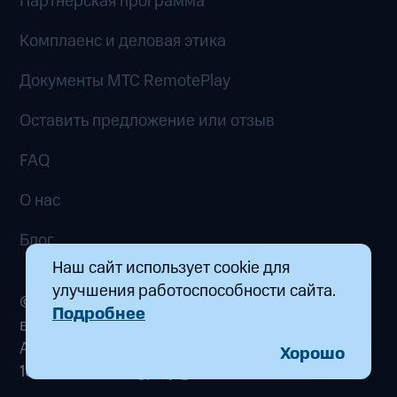
Партнёрская программа
Комплаенс и деловая этика
Документы MTC RemotePlay
Оставить предложение или отзыв
FAQ
О нас
Блог
Наш сайт использует cookie для
улучшения работоспособности сайта.
© 2026 ООО «Маркетплейс распределенных
Подробнее
вычислений». Все права защищены
Адрес: 115432, г. Москва, пр-кт Андропова, д.
Хорошо
18, к. 9 Почта:
fogplay@mts.ru