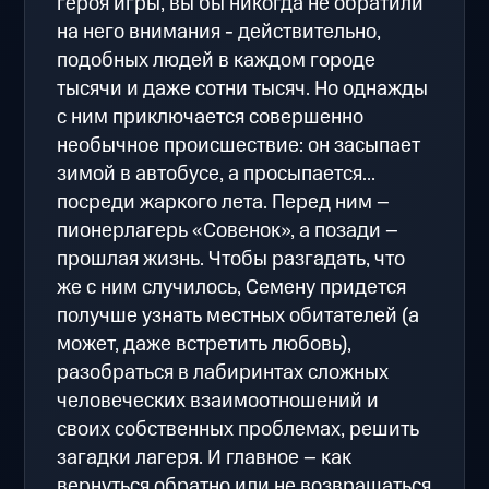
героя игры, вы бы никогда не обратили
на него внимания - действительно,
подобных людей в каждом городе
тысячи и даже сотни тысяч. Но однажды
с ним приключается совершенно
необычное происшествие: он засыпает
зимой в автобусе, а просыпается...
посреди жаркого лета. Перед ним –
пионерлагерь «Совенок», а позади –
прошлая жизнь. Чтобы разгадать, что
же с ним случилось, Семену придется
получше узнать местных обитателей (а
может, даже встретить любовь),
разобраться в лабиринтах сложных
человеческих взаимоотношений и
своих собственных проблемах, решить
загадки лагеря. И главное – как
вернуться обратно или не возвращаться