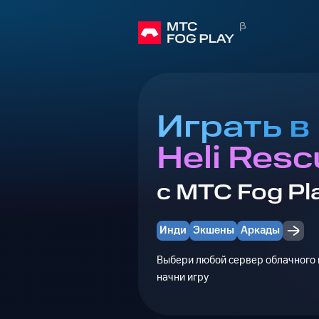
Играть в
Heli Resc
с МТС Fog Pl
Инди
Экшены
Аркады
Выбери любой сервер облачного г
начни игру