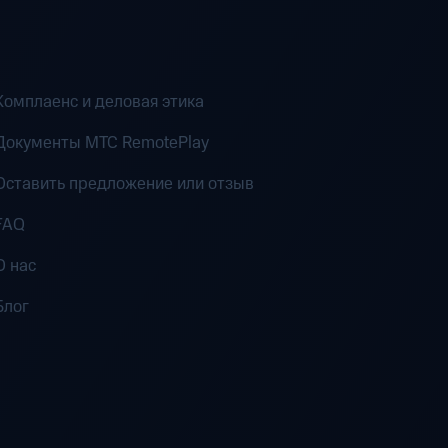
Комплаенс и деловая этика
Документы MTC RemotePlay
Оставить предложение или отзыв
FAQ
О нас
Блог