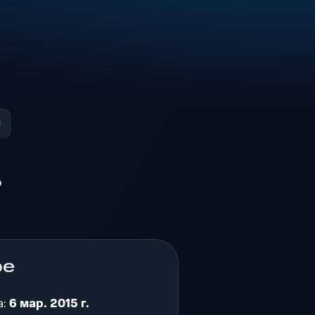
о
ре
а:
6 мар. 2015 г.