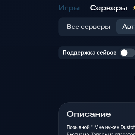
Игры
Серверы
Все серверы
Авт
Поддержка сейвов
Описание
Позывной ""Мне нужен Dustof
Вьетнама. Теперь на спасате