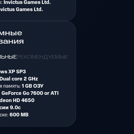
к:
Invictus Games Ltd.
nvictus Games Ltd.
мные
вания
ЛЬНЫЕ
РЕКОМЕНДУЕМЫЕ
ws XP SP3
Dual core 2 GHz
я память:
1 GB ОЗУ
:
GeForce Go 7600 or ATI
adeon HD 4650
сии 9.0c
ске:
600 MB