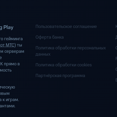
Пользовательское соглашение
 Play
Оферта банка
о гейминга
 от МТС
) ты
Политика обработки персональных
ым серверам
данных
е
К прямо в
Политика обработки cookies
имость
Партнёрская программа
ическую
ровым
 к играм.
антами.