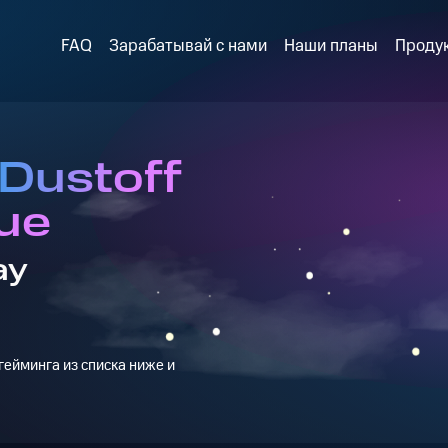
FAQ
Зарабатывай с нами
Наши планы
Проду
 Dustoff
ue
ay
ейминга из списка ниже и