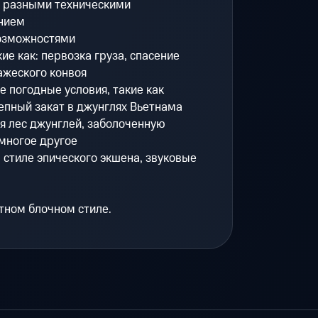
с разными техническими
нием
возможностями
ие как: первозка груза, спасение
ажеского конвоя
е погодные условия, такие как
епный закат в джунглях Вьетнама
я лес джунглей, заболоченную
многое другое
стиле эпического экшена, звуковые
стном блочном стиле.