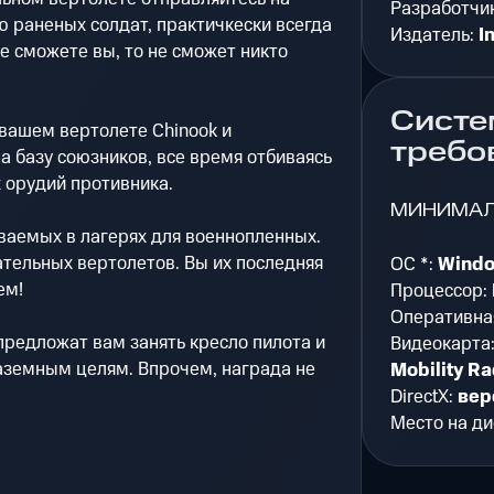
Разработчи
ию раненых солдат, практичкески всегда
Издатель:
I
е сможете вы, то не сможет никто
Систе
вашем вертолете Chinook и
требо
на базу союзников, все время отбиваясь
х орудий противника.
МИНИМА
ваемых в лагерях для военнопленных.
ательных вертолетов. Вы их последняя
ОС *:
Windo
ем!
Процессор:
Оперативна
предложат вам занять кресло пилота и
Видеокарта
наземным целям. Впрочем, награда не
Mobility R
DirectX:
вер
Место на ди