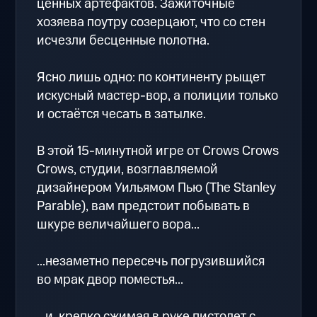
ценных артефактов. Зажиточные
хозяева поутру созерцают, что со стен
исчезли бесценные полотна.
Ясно лишь одно: по континенту рыщет
искусный мастер-вор, а полиции только
и остаётся чесать в затылке.
В этой 15-минутной игре от Crows Crows
Crows, студии, возглавляемой
дизайнером Уильямом Пью (The Stanley
Parable), вам предстоит побывать в
шкуре величайшего вора...
...незаметно пересечь погрузившийся
во мрак двор поместья...
...и, крепко сжимая в руке пистолет с