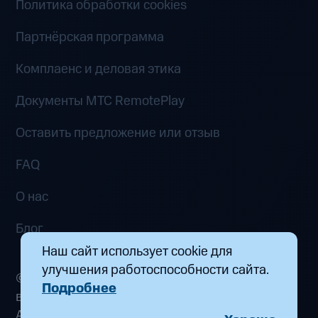
Политика обработки cookies
Партнёрская программа
Комплаенс и деловая этика
Документы MTC RemotePlay
Оставить предложение или отзыв
FAQ
О нас
Блог
Наш сайт использует cookie для
улучшения работоспособности сайта.
© 2026 ООО «Маркетплейс распределенных
Подробнее
вычислений». Все права защищены
Адрес: 115432, г. Москва, пр-кт Андропова, д.