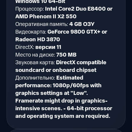
Windows 10 64-bit
Процессор:
Intel Core2 Duo E8400 or
AMD Phenom II X2 550
Оперативная память:
4 GB ОЗУ
Видеокарта:
GeForce 9800 GTX+ or
Radeon HD 3870
DirectX:
версии 11
Место на диске:
750 MB
Звуковая карта:
DirectX compatible
soundcard or onboard chipset
Дополнительно:
Estimated
performance: 1080p/60fps with
graphics settings at "Low".
Framerate might drop in graphics-
intensive scenes. - 64-bit processor
and operating system are required.