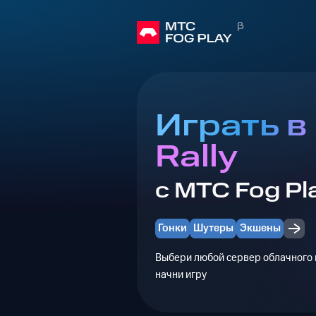
Играть в
Rally
с МТС Fog Pl
Гонки
Шутеры
Экшены
Выбери любой сервер облачного г
начни игру