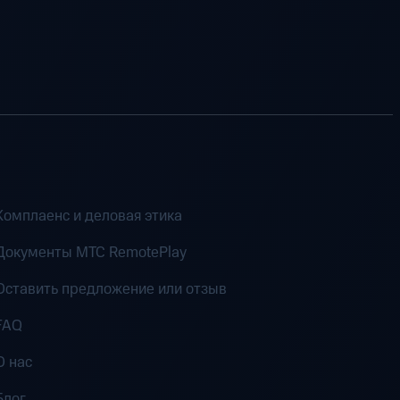
Комплаенс и деловая этика
Документы MTC RemotePlay
Оставить предложение или отзыв
FAQ
О нас
Блог