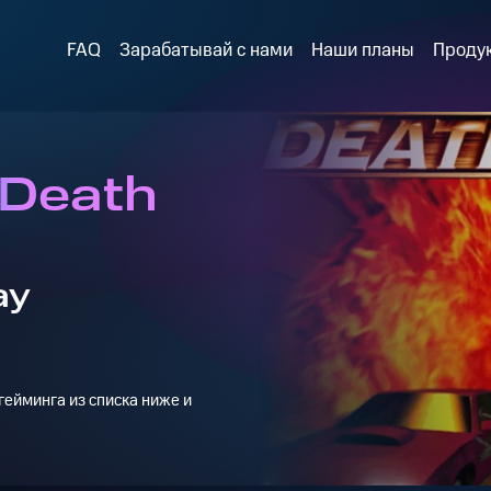
FAQ
Зарабатывай с нами
Наши планы
Проду
 Death
ay
ейминга из списка ниже и