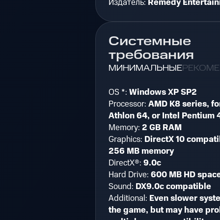
Издатель:
Remedy Entertai
Системные
требования
МИНИМАЛЬНЫЕ
РЕКОМ
OS *:
Windows XP SP2
Processor:
AMD K8 series, f
Athlon 64, or Intel Pentium 
Memory:
2 GB RAM
Graphics:
DirectX 10 compati
256 MB memory
DirectX®:
9.0c
Hard Drive:
600 MB HD spac
Sound:
DX9.0c compatible
Additional:
Even slower syst
the game, but may have pro