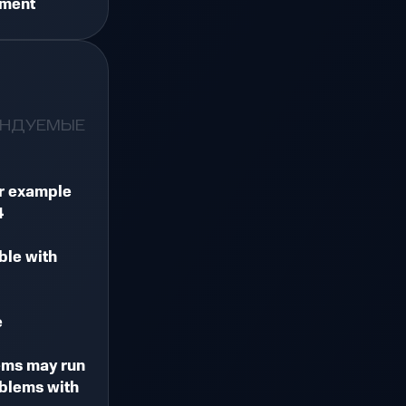
nment
ЕНДУЕМЫЕ
or example
4
ble with
e
ems may run
blems with