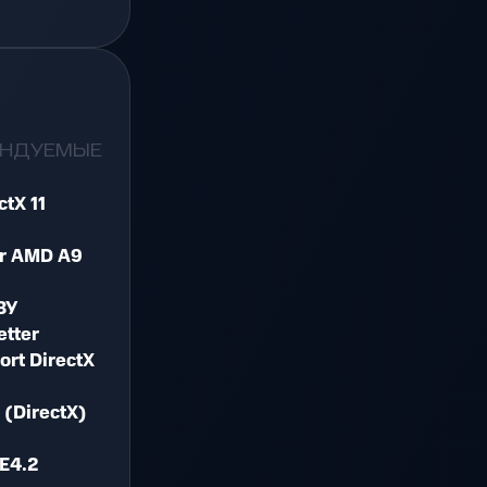
ЕНДУЕМЫЕ
tX 11
or AMD A9
ЗУ
etter
ort DirectX
 (DirectX)
E4.2