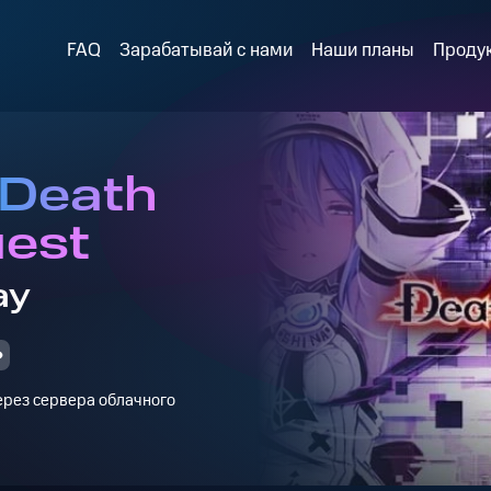
FAQ
Зарабатывай с нами
Наши планы
Проду
 Death
uest
ay
через сервера облачного