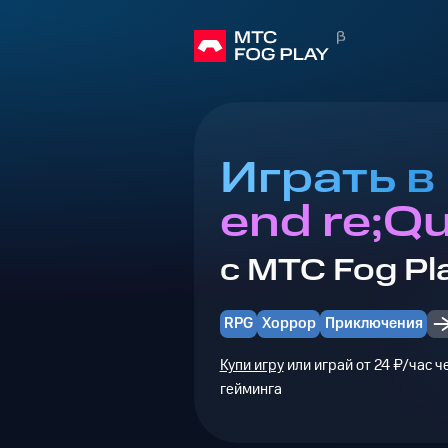
Играть в
end re;Q
с МТС Fog Pl
RPG
Хоррор
Приключения
Купи игру
или играй от 24 ₽/час 
гейминга