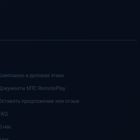
Комплаенс и деловая этика
Документы MTC RemotePlay
Оставить предложение или отзыв
FAQ
О нас
Блог