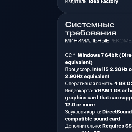
Издатель:
Idea Factory
Системные
требования
МИНИМАЛЬНЫЕ
РЕКОМ
ОС *:
Windows 7 64bit (Direc
equivalent)
Процессор:
Intel i5 2.3GHz 
2.9GHz equivalent
Оперативная память:
4 GB О
Видеокарта:
VRAM 1 GB or b
graphics card that can supp
12.0 or more
Звуковая карта:
DirectSound
compatible sound card
Дополнительно:
Requires SS