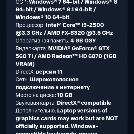
ОС *:
Windows® 7 64-bit / Windows® 8
64-bit / Windows® 8.1 64-bit /
Windows® 10 64-bit
Процессор:
Intel® Core™ i5-2500
@3.3 GHz / AMD FX-8320 @3.5 GHz
Оперативная память:
4 GB ОЗУ
Видеокарта:
NVIDIA® GeForce® GTX
560 Ti / AMD Radeon™ HD 6870 (1GB
VRAM)
DirectX:
версии 11
Сеть:
Широкополосное
подключение к интернету
Место на диске:
10 GB
Звуковая карта:
DirectX® compatible
Дополнительно:
Laptop versions of
graphics cards may work but are NOT
officially supported. Windows-