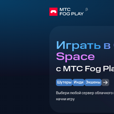
Играть в
Space
с МТС Fog Pl
Шутеры
Инди
Экшены
Выбери любой сервер облачного г
начни игру