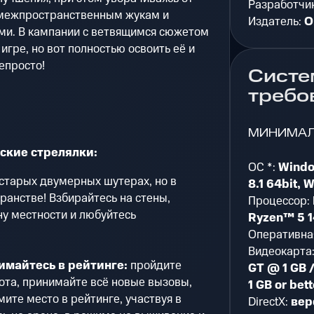
Разработчи
о межпространственным жукам и
Издатель:
O
ми. В кампании с ветвящимся сюжетом
игре, но вот полностью освоить её и
епросто!
Систе
требо
МИНИМА
ские стрелялки:
ОС *:
Windo
старых двумерных шутерах, но в
8.1 64bit, 
анстве! Взбирайтесь на стены,
Процессор:
у местности и любуйтесь
Ryzen™ 5 1
Оперативна
Видеокарта
имайтесь в рейтинге:
пройдите
GT @ 1 GB 
ота, принимайте всё новые вызовы,
1 GB or bett
ите место в рейтинге, участвуя в
DirectX:
вер