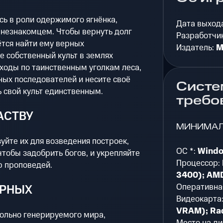
есь в роли одержимого ягнёнка,
Дата выход
 незнакомцем. Чтобы вернуть долг
Разработчи
ётся найти ему верных
Издатель:
M
 собственный культ в землях
ходы по таинственным уголкам леса,
ных последователей и несите своё
Систе
ь свой культ единственным.
требо
АСТВУ
МИНИМА
уйте их для возведения построек,
ОС *:
Window
тобы задобрить богов, и укрепляйте
Процессор:
ю проповедей.
3400); AMD
Оперативна
ЕРНЫХ
Видеокарта
VRAM); Ra
ольно генерируемого мира,