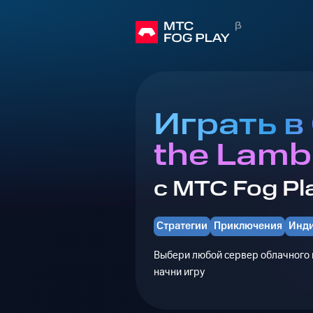
Играть в 
the Lamb
с МТС Fog Pl
Стратегии
Приключения
Инд
Выбери любой сервер облачного г
начни игру