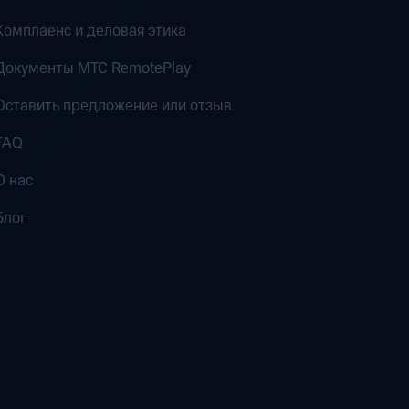
Комплаенс и деловая этика
Документы MTC RemotePlay
Оставить предложение или отзыв
FAQ
О нас
Блог