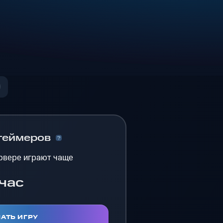
геймеров
рвере играют чаще
час
АТЬ ИГРУ