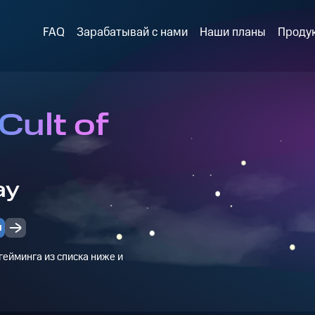
FAQ
Зарабатывай с нами
Наши планы
Проду
Cult of
ay
и
ейминга из списка ниже и