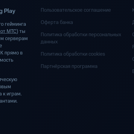
Пользовательское соглашение
 Play
Оферта банка
о гейминга
 от МТС
) ты
Политика обработки персональных
ым серверам
данных
е
К прямо в
Политика обработки cookies
имость
Партнёрская программа
ическую
ровым
 к играм.
антами.