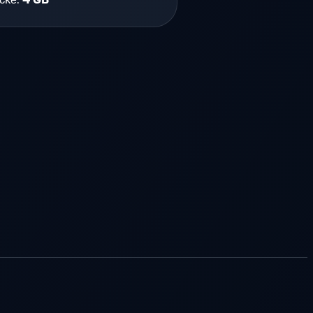
ске:
4 GB