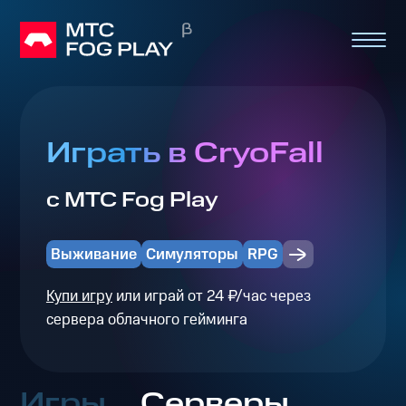
Играть в CryoFall
с МТС Fog Play
Выживание
Симуляторы
RPG
Купи игру
или играй от 24 ₽/час через
сервера облачного гейминга
Игры
Серверы