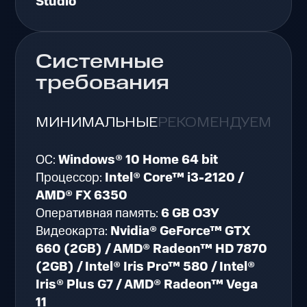
Studio
Системные
требования
МИНИМАЛЬНЫЕ
РЕКОМЕНДУЕМЫЕ
ОС:
Windows® 10 Home 64 bit
Процессор:
Intel® Core™ i3-2120 /
AMD® FX 6350
Оперативная память:
6 GB ОЗУ
Видеокарта:
Nvidia® GeForce™ GTX
660 (2GB) / AMD® Radeon™ HD 7870
(2GB) / Intel® Iris Pro™ 580 / Intel®
Iris® Plus G7 / AMD® Radeon™ Vega
11