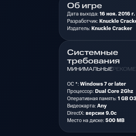
Об игре
Дата выхода:
16 ноя. 2016 г.
Разработчик:
Knuckle Crack
Издатель:
Knuckle Cracker
Системные
требования
МИНИМАЛЬНЫЕ
РЕКОМ
ОС *:
Windows 7 or later
Процессор:
Dual Core 2Ghz
Оперативная память:
1 GB О
Видеокарта:
Any
DirectX:
версии 9.0c
Место на диске:
500 MB