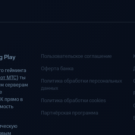
Пользовательское соглашение
 Play
Оферта банка
о гейминга
 от МТС
) ты
Политика обработки персональных
ым серверам
данных
е
К прямо в
Политика обработки cookies
имость
Партнёрская программа
ическую
ровым