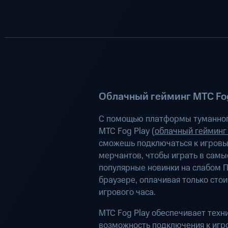
Облачный гейминг МТС Fog
С помощью платформы туманног
МТС Fog Play (
облачный гейминг
сможешь подключаться к игров
мерчантов, чтобы играть в самы
популярные новинки на слабом П
браузере, оплачивая только сто
игрового часа.
МТС Fog Play обеспечивает техн
возможность подключения к иг