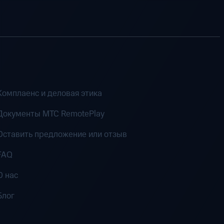
Комплаенс и деловая этика
Документы MTC RemotePlay
Оставить предложение или отзыв
FAQ
О нас
Блог