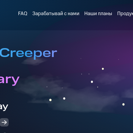
FAQ
Зарабатывай с нами
Наши планы
Проду
 Creeper
ary
ay