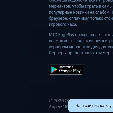
сможешь подключаться к игров
мерчантов, чтобы играть в самы
популярные новинки на слабом П
браузере, оплачивая только сто
игрового часа.
МТС Fog Play обеспечивает техн
возможность подключения к иг
серверам мерчантов для доступа
Серверы предоставляются мерч
© 2026 ООО «Маркетплейс расп
Наш сайт используе
Адрес: 115432, г. Москва, пр-кт А