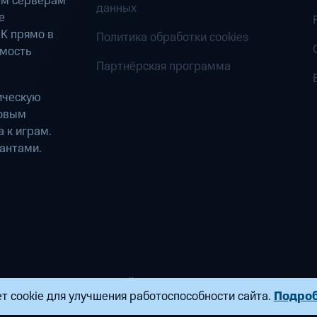
ым серверам
данных
е
К прямо в
Политика обработки cookies
имость
Партнёрская программа
ическую
ровым
 к играм.
антами.
ределенных вычислений». Все права защищены
т cookie для улучшения работоспособности сайта.
Подро
ндропова, д. 18, к. 9 Почта:
fogplay@mts.ru