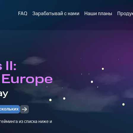
FAQ
Зарабатывай с нами
Наши планы
Проду
II:
r Europe
ay
скольких
ейминга из списка ниже и