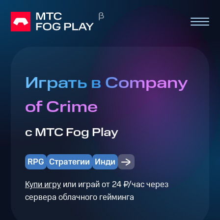
Играть в Company
of Crime
с МТС Fog Play
RPG
Стратегии
Инди
Купи игру
или играй от 24 ₽/час через
сервера облачного гейминга