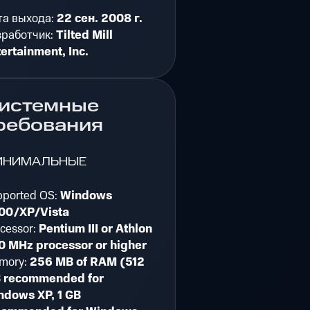
та выхода:
22 сен. 2008 г.
зработчик:
Tilted Mill
ertainment, Inc.
истемные
ребования
ИНИМАЛЬНЫЕ
pported OS:
Windows
00/XP/Vista
cessor:
Pentium III or Athlon
0 MHz processor or higher
mory:
256 MB of RAM (512
 recommended for
ndows XP, 1 GB