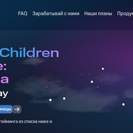
FAQ
Зарабатывай с нами
Наши планы
Проду
Children
e:
ia
ay
чницы
ейминга из списка ниже и