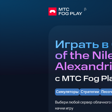
Играть в 
of the Nil
Alexandr
с МТС Fog Pl
Симуляторы
Стратегии
Песо
Выбери любой сервер облачного г
начни игру