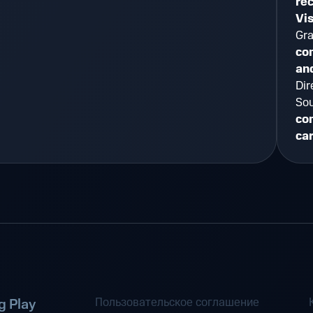
re
Vis
Gra
co
an
Dir
So
com
car
Пользовательское соглашение
 Play