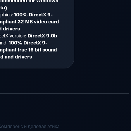
commended for Windows
ta)
phics:
100% DirectX 9-
mpliant 32 MB video card
d drivers
ectX Version:
DirectX 9.0b
und:
100% DirectX 9-
pliant true 16 bit sound
d and drivers
Комплаенс и деловая этика