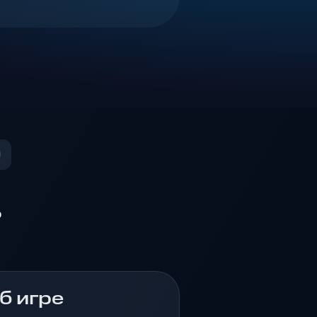
о
б игре