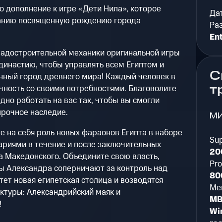
о дополнение к игре «Дети Нила», которое
Да
анию посвященную рождению города
Ра
Ent
радостроительной механики оригинальной игры
династию, чтобы управлять всем Египтом и
С
нный город древнего мира! Каждый человек в
т
чность со своими потребностями. Благоволите
дно работать на вас так, чтобы вы смогли
рочное наследие.
М
 на себя роль новых фараонов Египта в наборе
Su
ариями в течение и после заключительных
20
а Македонского. Объедините свою власть,
Pro
ы Александра соперничают за контроль над
80
тет новая египетская столица и возводятся
Me
ктуры: Александрийский маяк и
MB
!
Wi