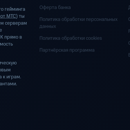
Оферта банка
о гейминга
 от МТС
) ты
Политика обработки персональных
ым серверам
данных
е
К прямо в
Политика обработки cookies
имость
Партнёрская программа
ическую
ровым
 к играм.
антами.