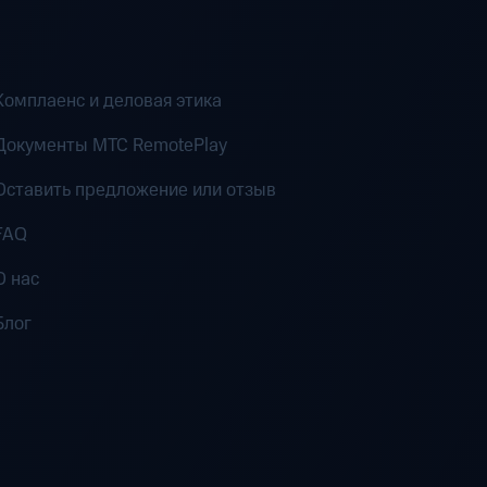
Комплаенс и деловая этика
Документы MTC RemotePlay
Оставить предложение или отзыв
FAQ
О нас
Блог