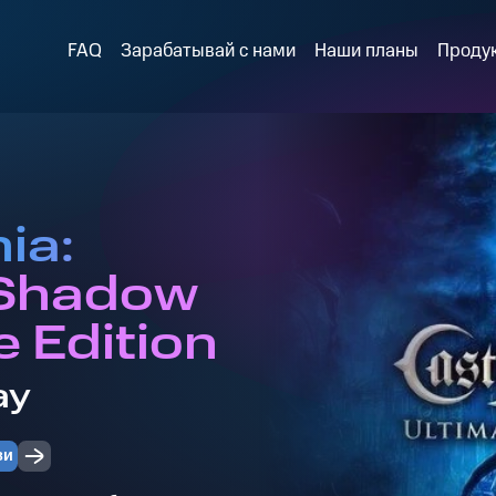
FAQ
Зарабатывай с нами
Наши планы
Проду
ia:
 Shadow
e Edition
ay
зи