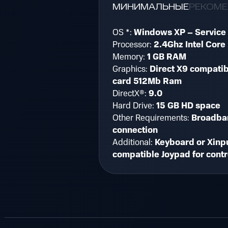
МИНИМАЛЬНЫЕ
РЕКОМ
OS *:
Windows XP – Service
Processor:
2.4Ghz Intel Core
Memory:
1 GB RAM
Graphics:
Direct X9 compatib
card 512Mb Ram
DirectX®:
9.0
Hard Drive:
15 GB HD space
Other Requirements:
Broadban
connection
Additional:
Keyboard or Xinp
compatible Joypad for contr