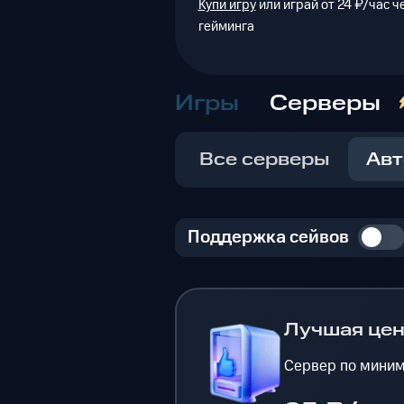
Купи игру
или играй от 24 ₽/час 
гейминга
Игры
Серверы
Все серверы
Авт
Поддержка сейвов
Лучшая це
Сервер по миним