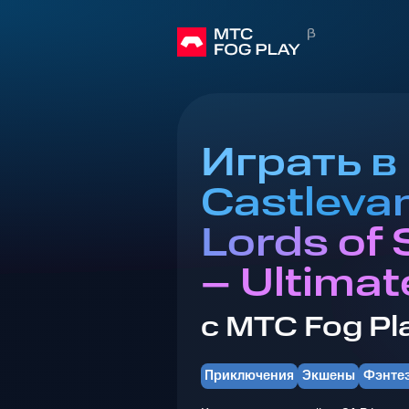
Играть в
Castlevan
Lords of
– Ultimat
с МТС Fog Pl
Приключения
Экшены
Фэнте