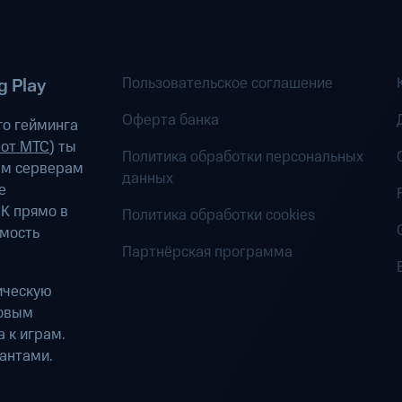
Пользовательское соглашение
 Play
Оферта банка
о гейминга
 от МТС
) ты
Политика обработки персональных
ым серверам
данных
е
К прямо в
Политика обработки cookies
имость
Партнёрская программа
ическую
ровым
 к играм.
антами.