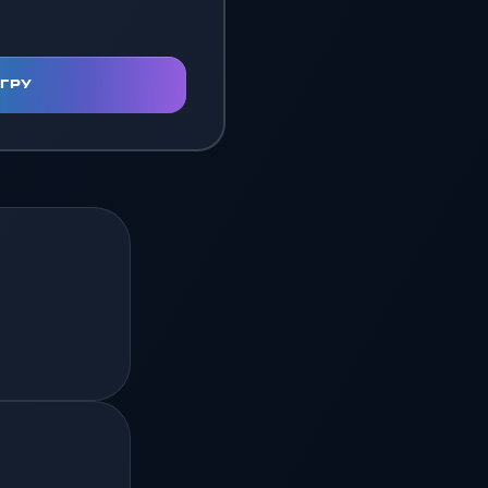
ИГРУ
+