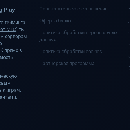
Пользовательское соглашение
 Play
Оферта банка
о гейминга
 от МТС
) ты
Политика обработки персональных
ым серверам
данных
е
К прямо в
Политика обработки cookies
имость
Партнёрская программа
ическую
ровым
 к играм.
антами.