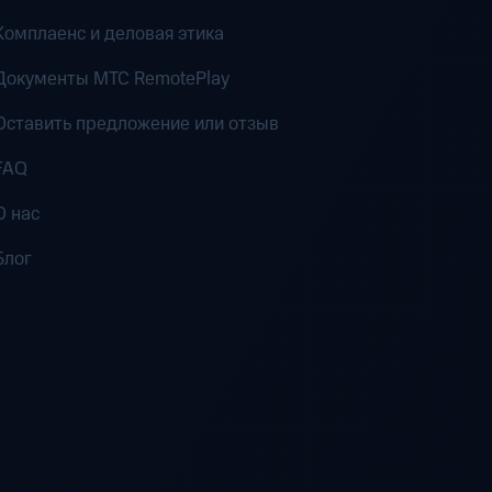
Комплаенс и деловая этика
Документы MTC RemotePlay
Оставить предложение или отзыв
FAQ
О нас
Блог