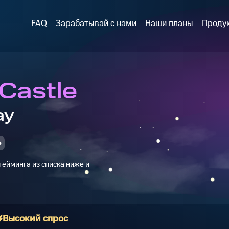
FAQ
Зарабатывай с нами
Наши планы
Проду
Castle
ay
ейминга из списка ниже и
Высокий спрос