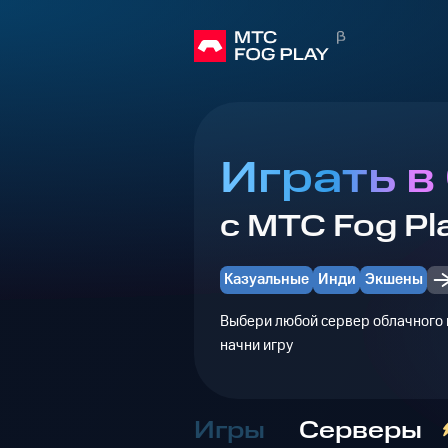
Играть в 
с МТС Fog Pl
Казуальные
Инди
Экшены
Выбери любой сервер облачного г
начни игру
Игры
Серверы