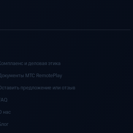
Комплаенс и деловая этика
Документы MTC RemotePlay
Оставить предложение или отзыв
FAQ
О нас
Блог