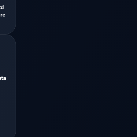
td
are
sta