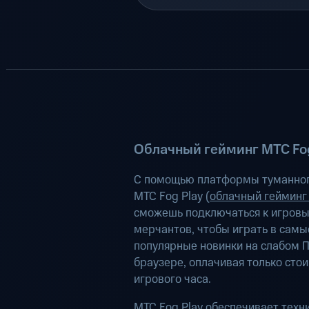
Облачный гейминг МТС Fog
С помощью платформы туманног
МТС Fog Play (
облачный гейминг
сможешь подключаться к игров
мерчантов, чтобы играть в самы
популярные новинки на слабом П
браузере, оплачивая только сто
игрового часа.
МТС Fog Play обеспечивает техн