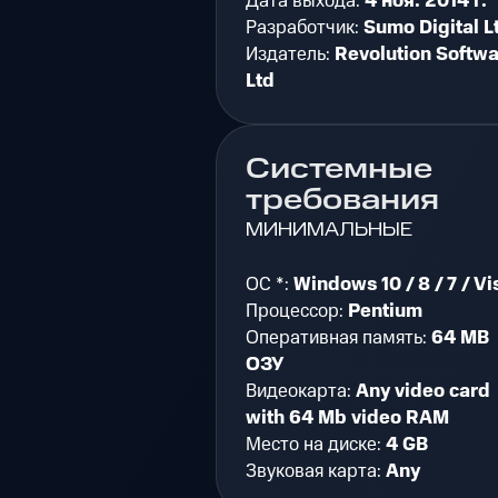
Дата выхода:
4 ноя. 2014 г.
Разработчик:
Sumo Digital L
Издатель:
Revolution Softw
Ltd
Системные
требования
МИНИМАЛЬНЫЕ
ОС *:
Windows 10 / 8 / 7 / Vi
Процессор:
Pentium
Оперативная память:
64 MB
ОЗУ
Видеокарта:
Any video card
with 64 Mb video RAM
Место на диске:
4 GB
Звуковая карта:
Any