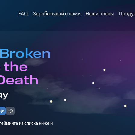
FAQ
Зарабатывай с нами
Наши планы
Проду
 Broken
 the
 Death
ay
ди
ейминга из списка ниже и