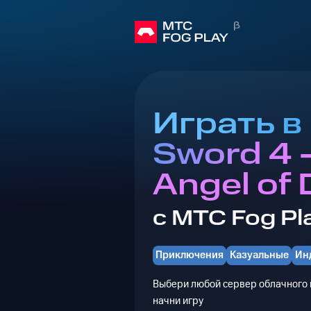
Играть в
Sword 4 -
Angel of
с МТС Fog Pl
Приключения
Казуальные
Ин
Выбери любой сервер облачного г
начни игру