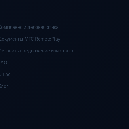
Комплаенс и деловая этика
Документы MTC RemotePlay
Оставить предложение или отзыв
FAQ
О нас
Блог