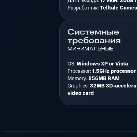
Дата выхода:
17 июн. 2008 г
Разработчик:
Telltale Games
Системные
требования
МИНИМАЛЬНЫЕ
OS:
Windows XP or Vista
Processor:
1.5GHz processor
Memory:
256MB RAM
Graphics:
32MB 3D-accelera
video card