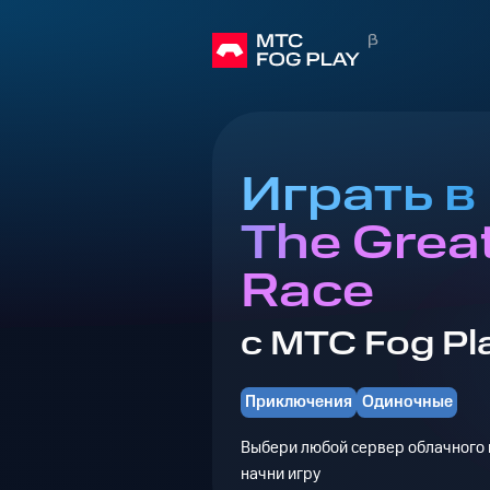
Играть в
The Grea
Race
с МТС Fog Pl
Приключения
Одиночные
Выбери любой сервер облачного г
начни игру