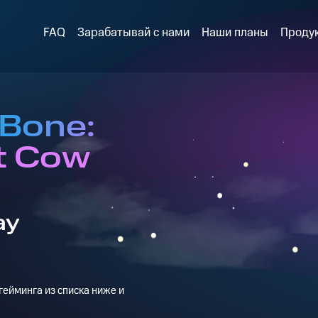
FAQ
Зарабатывай с нами
Наши планы
Проду
 Bone:
t Cow
ay
ейминга из списка ниже и