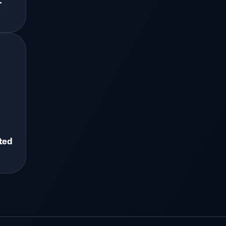
.
ted