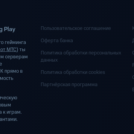
Пользовательское соглашение
 Play
Оферта банка
о гейминга
 от МТС
) ты
Политика обработки персональных
ым серверам
данных
е
К прямо в
Политика обработки cookies
имость
Партнёрская программа
ическую
ровым
 к играм.
антами.