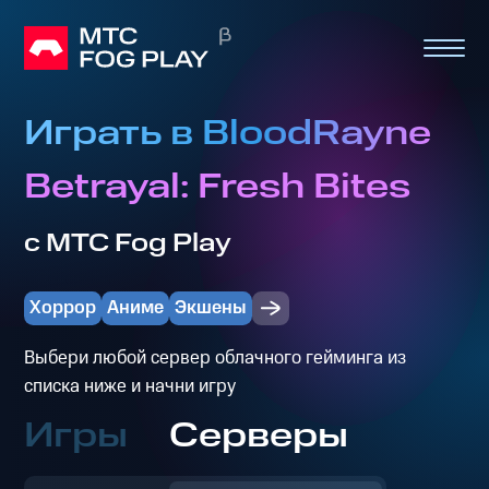
Играть в BloodRayne
Betrayal: Fresh Bites
с МТС Fog Play
Хоррор
Аниме
Экшены
Выбери любой сервер облачного гейминга из
списка ниже и начни игру
Игры
Серверы