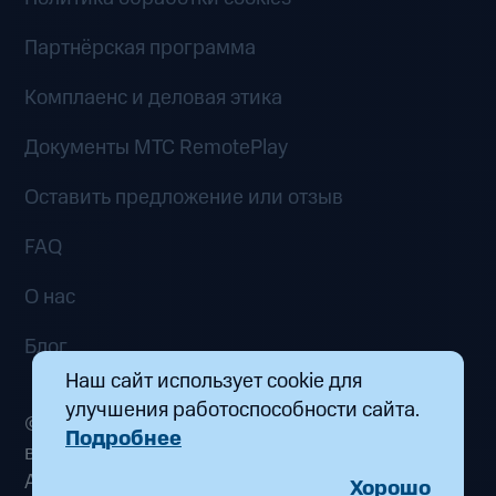
Партнёрская программа
Комплаенс и деловая этика
Документы MTC RemotePlay
Оставить предложение или отзыв
FAQ
О нас
Блог
Наш сайт использует cookie для
улучшения работоспособности сайта.
© 2026 ООО «Маркетплейс распределенных
Подробнее
вычислений». Все права защищены
Адрес: 115432, г. Москва, пр-кт Андропова, д.
Хорошо