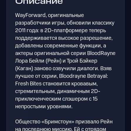
Описание
WayForward, оригинальные
разработчики игры, обновили классику
2011 года: в 2D-платформере теперь
поддерживается высокое разрешение,
добавлены современные функции, а
актеры оригинальной серии BloodRayne
Лора Бейли (Рейн) и Трой Бэйкер
(Каган) заново озвучили диалоги. Взяв
лучшее от серии, Bloodrayne Betrayal:
Fresh Bites становится кровавым,
стремительным, динамичным 2D-
приключенческим слэшером с 15
непростыми уровнями.
Общество «Бримстоун» призвало Рейн
на последнюю миссию. Ей с отрядом