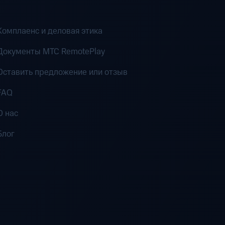
Комплаенс и деловая этика
Документы MTC RemotePlay
Оставить предложение или отзыв
FAQ
О нас
Блог