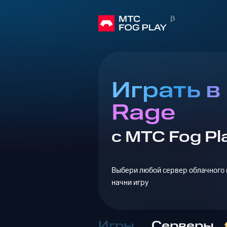
Играть в
Rage
с МТС Fog Pl
Выбери любой сервер облачного г
начни игру
Игры
Серверы