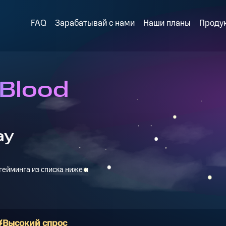
FAQ
Зарабатывай с нами
Наши планы
Проду
 Blood
ay
ейминга из списка ниже и
Высокий спрос