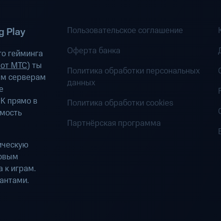
Пользовательское соглашение
 Play
Оферта банка
о гейминга
 от МТС
) ты
Политика обработки персональных
ым серверам
данных
е
К прямо в
Политика обработки cookies
имость
Партнёрская программа
ическую
ровым
 к играм.
антами.