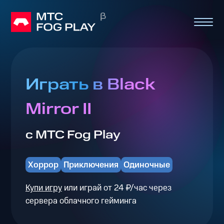
Играть в Black
Mirror II
с МТС Fog Play
Хоррор
Приключения
Одиночные
Купи игру
или играй от 24 ₽/час через
сервера облачного гейминга