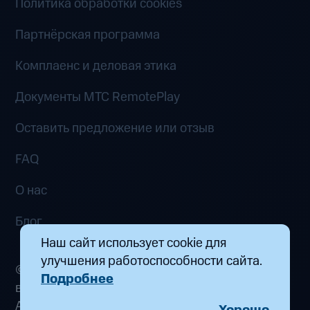
Политика обработки cookies
Партнёрская программа
Комплаенс и деловая этика
Документы MTC RemotePlay
Оставить предложение или отзыв
FAQ
О нас
Блог
Наш сайт использует cookie для
улучшения работоспособности сайта.
© 2026 ООО «Маркетплейс распределенных
Подробнее
вычислений». Все права защищены
Адрес: 115432, г. Москва, пр-кт Андропова, д.