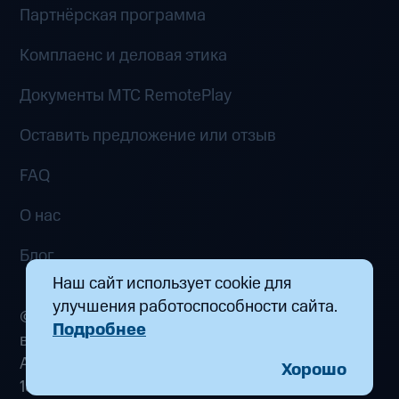
Партнёрская программа
Комплаенс и деловая этика
Документы MTC RemotePlay
Оставить предложение или отзыв
FAQ
О нас
Блог
Наш сайт использует cookie для
улучшения работоспособности сайта.
© 2026 ООО «Маркетплейс распределенных
Подробнее
вычислений». Все права защищены
Адрес: 115432, г. Москва, пр-кт Андропова, д.
Хорошо
18, к. 9 Почта:
fogplay@mts.ru