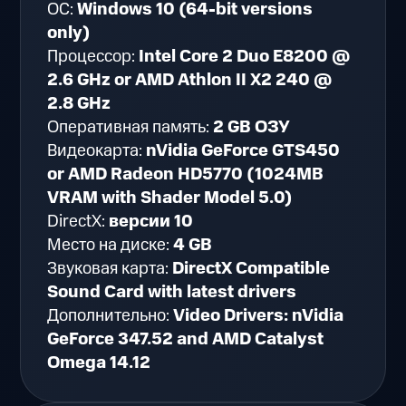
ОС:
Windows 10 (64-bit versions
only)
Процессор:
Intel Core 2 Duo E8200 @
2.6 GHz or AMD Athlon II X2 240 @
2.8 GHz
Оперативная память:
2 GB ОЗУ
Видеокарта:
nVidia GeForce GTS450
or AMD Radeon HD5770 (1024MB
VRAM with Shader Model 5.0)
DirectX:
версии 10
Место на диске:
4 GB
Звуковая карта:
DirectX Compatible
Sound Card with latest drivers
Дополнительно:
Video Drivers: nVidia
GeForce 347.52 and AMD Catalyst
Omega 14.12