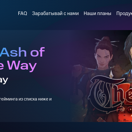
FAQ
Зарабатывай с нами
Наши планы
Проду
Ash of
e Way
ay
ейминга из списка ниже и