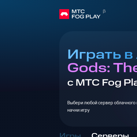
Играть в 
Gods: Th
с МТС Fog Pl
Выбери любой сервер облачного г
начни игру
Игры
Серверы