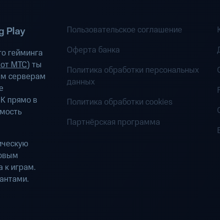
Пользовательское соглашение
 Play
Оферта банка
о гейминга
 от МТС
) ты
Политика обработки персональных
ым серверам
данных
е
К прямо в
Политика обработки cookies
имость
Партнёрская программа
ическую
ровым
 к играм.
антами.