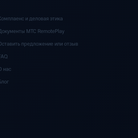
Комплаенс и деловая этика
Документы MTC RemotePlay
Оставить предложение или отзыв
FAQ
О нас
Блог