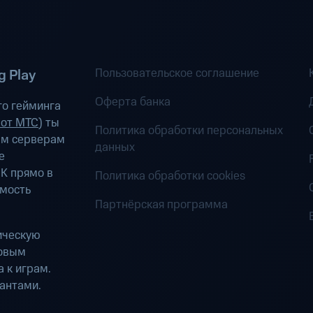
Пользовательское соглашение
 Play
Оферта банка
о гейминга
 от МТС
) ты
Политика обработки персональных
ым серверам
данных
е
К прямо в
Политика обработки cookies
имость
Партнёрская программа
ическую
ровым
 к играм.
антами.