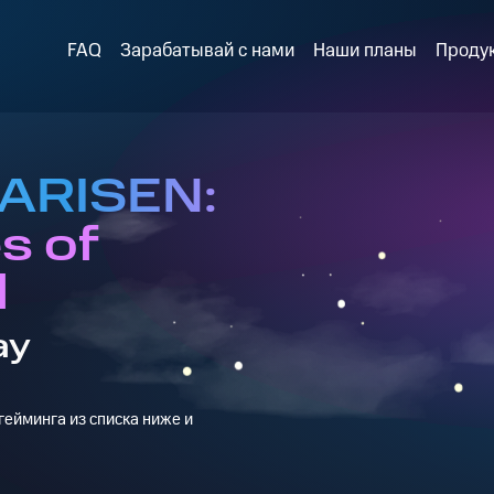
FAQ
Зарабатывай с нами
Наши планы
Проду
 ARISEN:
s of
l
ay
ейминга из списка ниже и