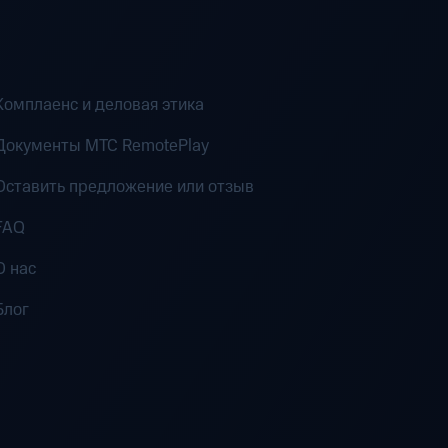
Комплаенс и деловая этика
Документы MTC RemotePlay
Оставить предложение или отзыв
FAQ
О нас
Блог