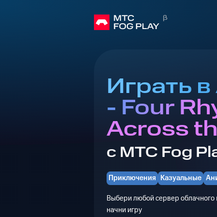
Играть в
- Four R
Across th
с МТС Fog Pl
Приключения
Казуальные
Ан
Выбери любой сервер облачного г
начни игру