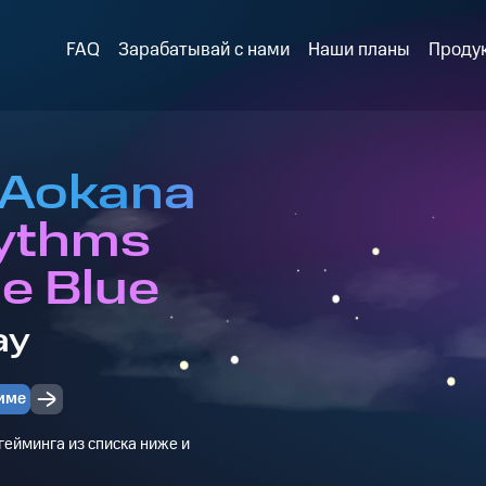
FAQ
Зарабатывай с нами
Наши планы
Проду
 Aokana
hythms
e Blue
ay
име
ейминга из списка ниже и