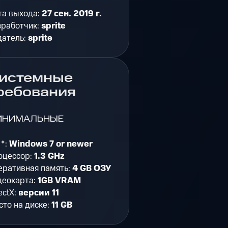
та выхода:
27 сен. 2019 г.
зработчик:
sprite
датель:
sprite
истемные
ребования
ИНИМАЛЬНЫЕ
 *:
Windows 7 or newer
оцессор:
1.3 GHz
еративная память:
4 GB ОЗУ
деокарта:
1GB VRAM
ectX:
версии 11
то на диске:
11 GB