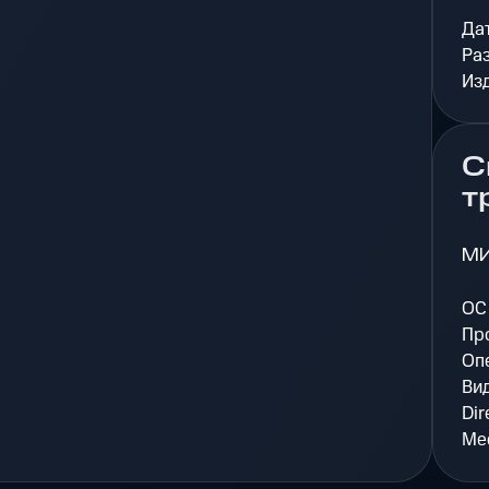
Да
Ра
Из
С
т
М
ОС
Пр
Оп
Ви
Dir
Мес