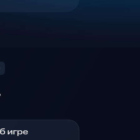
о
б игре