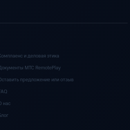
Комплаенс и деловая этика
Документы MTC RemotePlay
Оставить предложение или отзыв
FAQ
О нас
Блог