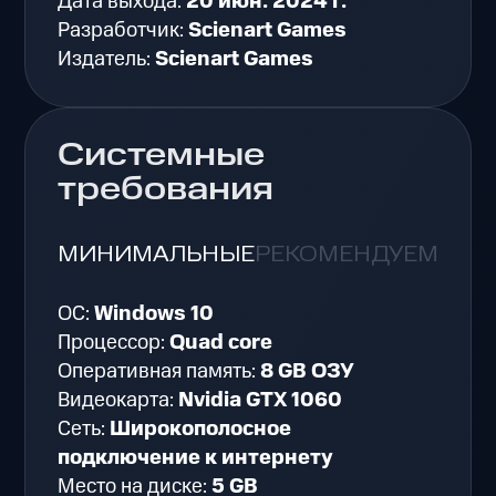
Дата выхода:
20 июн. 2024 г.
Разработчик:
Scienart Games
Издатель:
Scienart Games
Системные
требования
МИНИМАЛЬНЫЕ
РЕКОМЕНДУЕМЫЕ
ОС:
Windows 10
Процессор:
Quad core
Оперативная память:
8 GB ОЗУ
Видеокарта:
Nvidia GTX 1060
Сеть:
Широкополосное
подключение к интернету
Место на диске:
5 GB