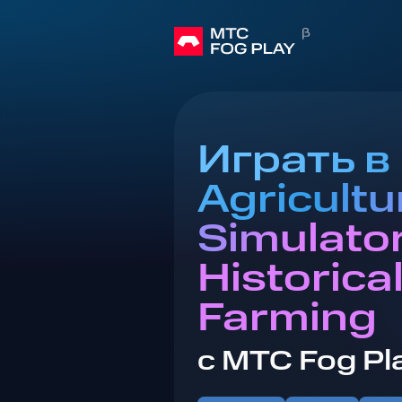
Играть в
Agricultu
Simulator
Historica
Farming
с МТС Fog Pl