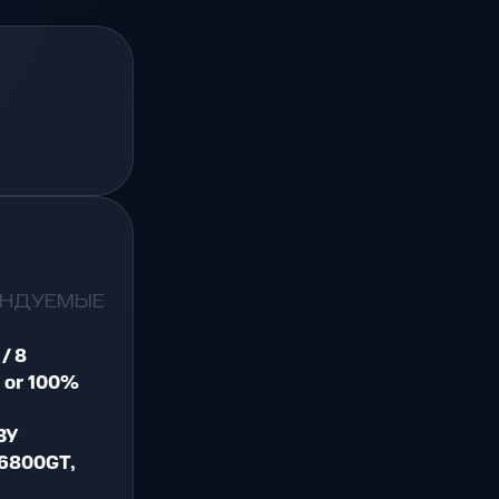
ЕНДУЕМЫЕ
/ 8
 or 100%
ЗУ
 6800GT,