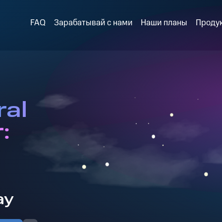
FAQ
Зарабатывай с нами
Наши планы
Проду
ral
:
l
ay