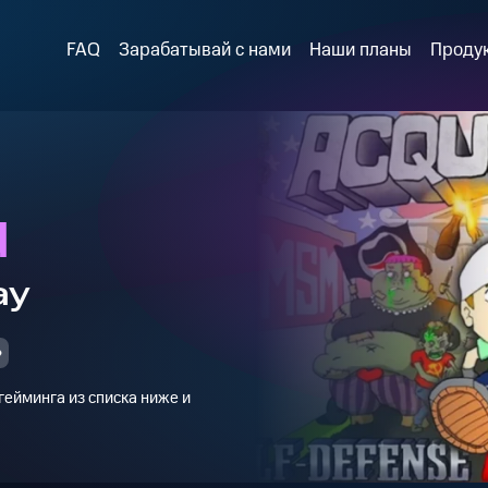
FAQ
Зарабатывай с нами
Наши планы
Проду
d
ay
ейминга из списка ниже и