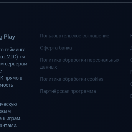
Пользовательское соглашение
 Play
Оферта банка
о гейминга
 от МТС
) ты
Политика обработки персональных
ым серверам
данных
е
К прямо в
Политика обработки cookies
имость
Партнёрская программа
ическую
ровым
 к играм.
антами.