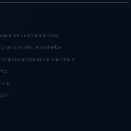
Комплаенс и деловая этика
Документы MTC RemotePlay
Оставить предложение или отзыв
FAQ
О нас
Блог