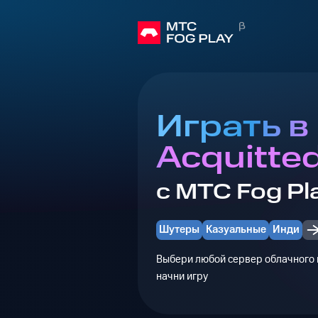
Играть в
Acquitte
с МТС Fog Pl
Шутеры
Казуальные
Инди
Выбери любой сервер облачного г
начни игру