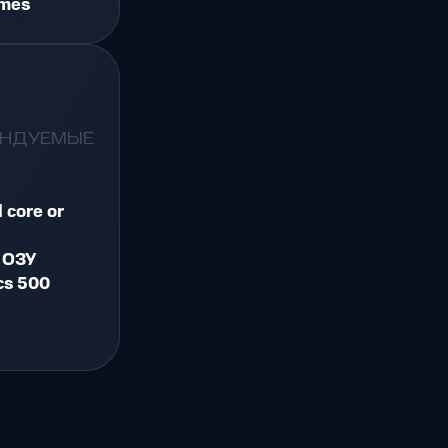
ames
ЕНДУЕМЫЕ
l core or
 ОЗУ
cs 500