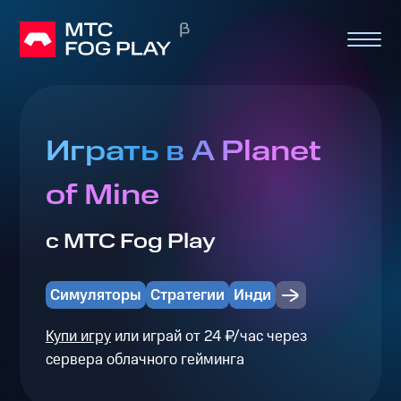
Играть в A Planet
of Mine
с МТС Fog Play
Симуляторы
Стратегии
Инди
Купи игру
или играй от 24 ₽/час через
сервера облачного гейминга