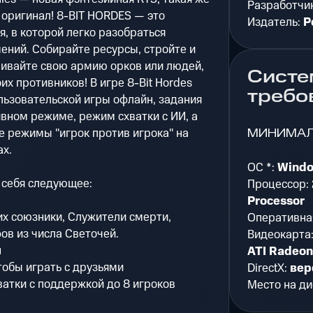
Разработчи
и оригинал! 8-BIT HORDES — это
Издатель:
P
я, в которой легко разобраться
ений. Собирайте ресурсы, стройте и
чивайте свою армию орков или людей,
Систе
х противников! В игре 8-Bit Hordes
требо
льзовательской игры офлайн, задания
ивном режиме, режим схватки с ИИ, а
МИНИМА
е режимы "игрок против игрока" на
х.
ОС *:
Windo
в себя следующее:
Процессор:
Processor
их союзники, Служители смерти,
Оперативна
ов из числа Светочей.
Видеокарта
н
ATI Radeon
тобы играть с друзьями
DirectX:
вер
ватки с поддержкой до 8 игроков
Место на ди