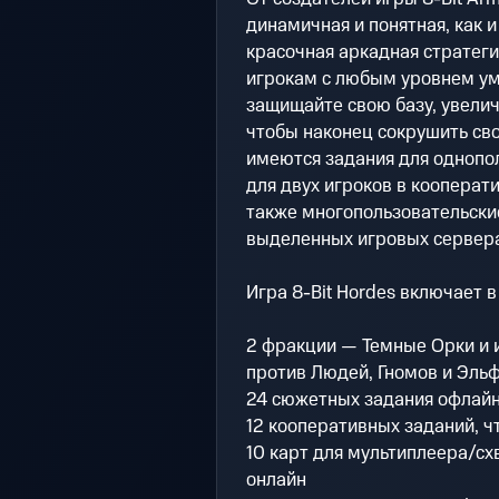
динамичная и понятная, как 
красочная аркадная стратеги
игрокам с любым уровнем ум
защищайте свою базу, увели
чтобы наконец сокрушить свои
имеются задания для однопо
для двух игроков в кооперат
также многопользовательски
выделенных игровых сервера
Игра 8-Bit Hordes включает 
2 фракции — Темные Орки и 
против Людей, Гномов и Эльф
24 сюжетных задания офлай
12 кооперативных заданий, ч
10 карт для мультиплеера/сх
онлайн