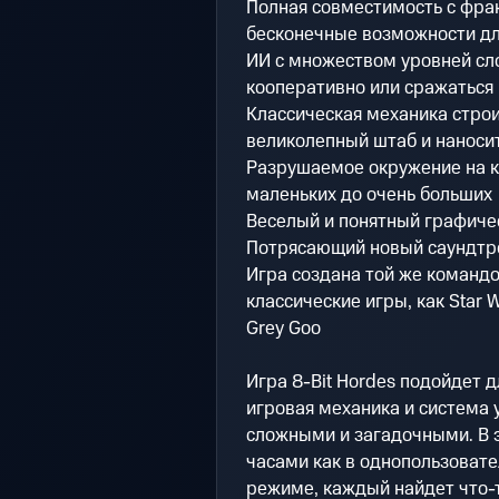
Полная совместимость с фрак
бесконечные возможности дл
ИИ с множеством уровней сл
кооперативно или сражаться 
Классическая механика строи
великолепный штаб и наносит
Разрушаемое окружение на к
маленьких до очень больших
Веселый и понятный графиче
Потрясающий новый саундтр
Игра создана той же командо
классические игры, как Star Wa
Grey Goo
Игра 8-Bit Hordes подойдет д
игровая механика и система
сложными и загадочными. В э
часами как в однопользовате
режиме, каждый найдет что-т