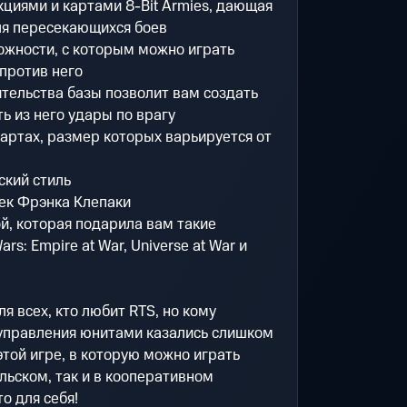
циями и картами 8-Bit Armies, дающая
я пересекающихся боев
ожности, с которым можно играть
против него
тельства базы позволит вам создать
ь из него удары по врагу
артах, размер которых варьируется от
ский стиль
ек Фрэнка Клепаки
й, которая подарила вам такие
rs: Empire at War, Universe at War и
ля всех, кто любит RTS, но кому
 управления юнитами казались слишком
той игре, в которую можно играть
льском, так и в кооперативном
о для себя!