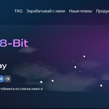
FAQ
Зарабатывай с нами
Наши планы
Проду
8-Bit
ay
ии
ейминга из списка ниже и