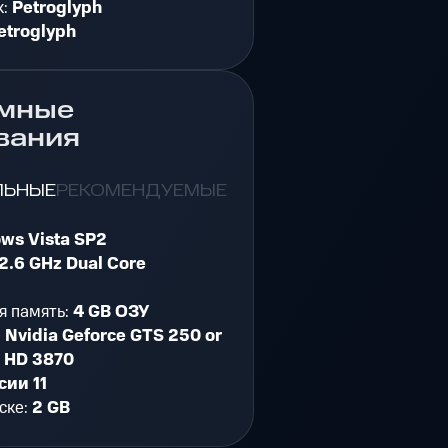
к:
Petroglyph
etroglyph
мные
вания
ЛЬНЫЕ
РЕКОМЕНДУЕМЫЕ
ws Vista SP2
2.6 GHz Dual Core
я память:
4 GB ОЗУ
:
Nvidia Geforce GTS 250 or
 HD 3870
сии 11
ске:
2 GB