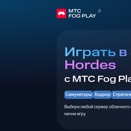
Играть в 
Hordes
с МТС Fog Pl
Симуляторы
Хоррор
Стратег
Выбери любой сервер облачного г
начни игру