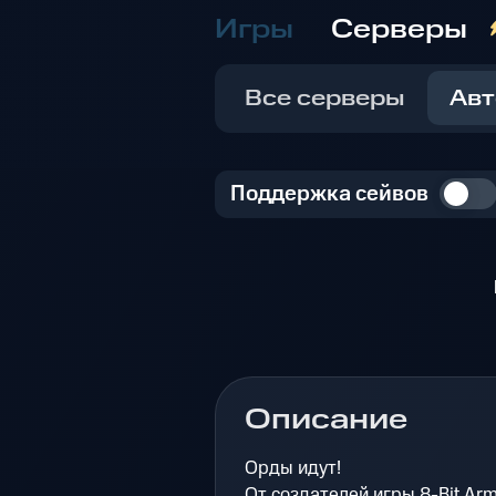
Игры
Серверы
Все серверы
Авт
Поддержка сейвов
Описание
Орды идут!
От создателей игры 8-Bit Arm