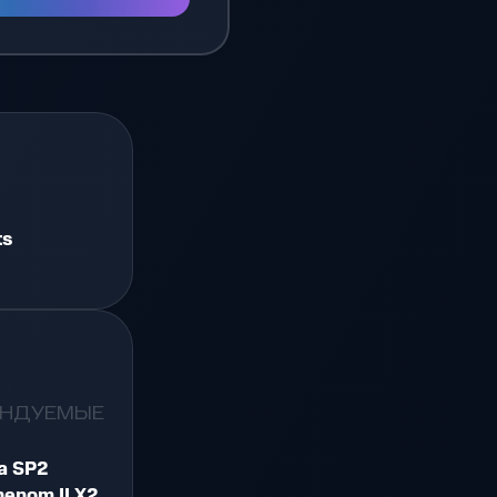
.
+
ts
ЕНДУЕМЫЕ
a SP2
Phenom II X2