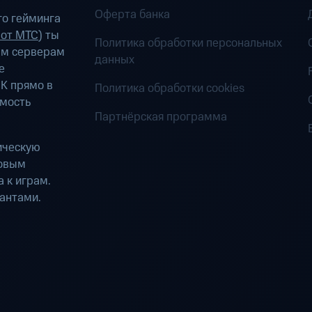
Оферта банка
о гейминга
 от МТС
) ты
Политика обработки персональных
ым серверам
данных
е
К прямо в
Политика обработки cookies
имость
Партнёрская программа
ическую
ровым
 к играм.
антами.