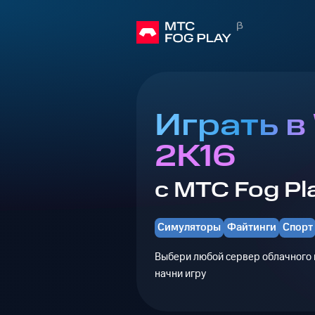
Играть 
2K16
с МТС Fog Pl
Симуляторы
Файтинги
Спорт
Выбери любой сервер облачного г
начни игру