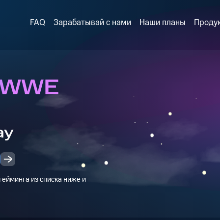
FAQ
Зарабатывай с нами
Наши планы
Проду
в WWE
ay
ейминга из списка ниже и