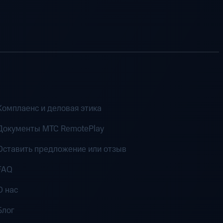
Комплаенс и деловая этика
Документы MTC RemotePlay
Оставить предложение или отзыв
FAQ
О нас
Блог