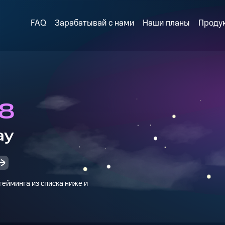
FAQ
Зарабатывай с нами
Наши планы
Проду
 8
ay
ейминга из списка ниже и