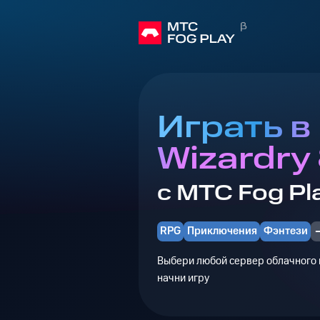
Играть в
Wizardry
с МТС Fog Pl
RPG
Приключения
Фэнтези
Выбери любой сервер облачного г
начни игру