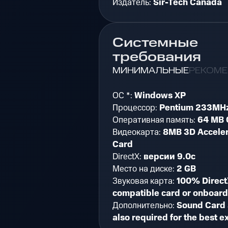
Издатель:
Sir-Tech Canada
Системные
требования
МИНИМАЛЬНЫЕ
РЕКОМ
ОС *:
Windows XP
Процессор:
Pentium 233MHz
Оперативная память:
64 MB 
Видеокарта:
8MB 3D Acceler
Card
DirectX:
версии 9.0c
Место на диске:
2 GB
Звуковая карта:
100% Direct
compatible card or onboar
Дополнительно:
Sound Card
also required for the best 