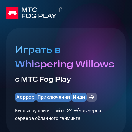
Играть в
Whispering Willows
с МТС Fog Play
Хоррор
Приключения
Инди
Купи игру
или играй от 24 ₽/час через
сервера облачного гейминга