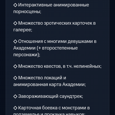
◇
Интерактивные анимированные
порносцены;
◇
Множество эротических карточек в
галерее;
◇
Отношения с многими девушками в
Академии (+ второстепенные
персонажи);
◇
Множество квестов, в т.ч. нелинейных;
◇
Множество локаций и
анимированная карта Академии;
◇
Завораживающий саундтрек;
◇
Карточная боевка с монстрами в
подземелье и прокачка навыков;