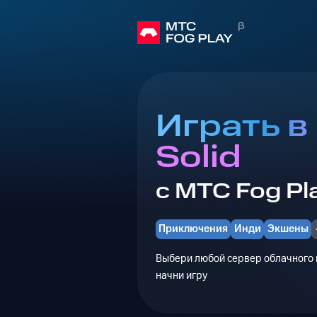
Играть в 
Solid
с МТС Fog Pl
Приключения
Инди
Экшены
Выбери любой сервер облачного г
начни игру