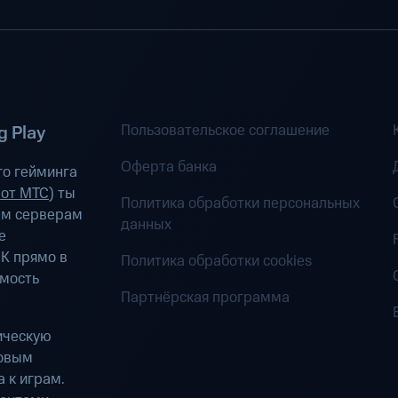
Пользовательское соглашение
 Play
Оферта банка
о гейминга
 от МТС
) ты
Политика обработки персональных
ым серверам
данных
е
К прямо в
Политика обработки cookies
имость
Партнёрская программа
ическую
ровым
 к играм.