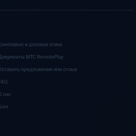
Комплаенс и деловая этика
Документы MTC RemotePlay
Оставить предложение или отзыв
FAQ
О нас
Блог