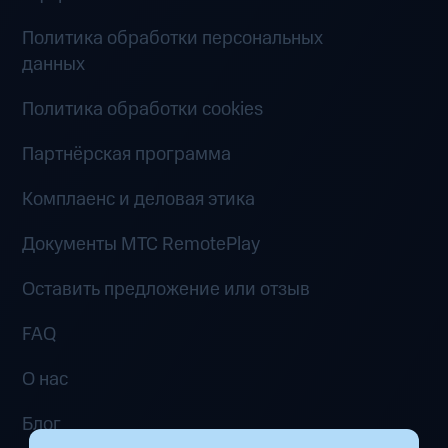
Политика обработки персональных
данных
Политика обработки cookies
Партнёрская программа
Комплаенс и деловая этика
Документы MTC RemotePlay
Оставить предложение или отзыв
FAQ
О нас
Блог