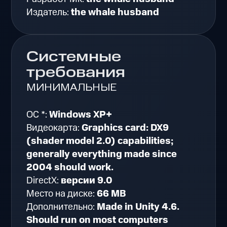
Издатель:
the whale husband
Системные
требования
МИНИМАЛЬНЫЕ
ОС *:
Windows XP+
Видеокарта:
Graphics card: DX9
(shader model 2.0) capabilities;
generally everything made since
2004 should work.
DirectX:
версии 9.0
Место на диске:
66 MB
Дополнительно:
Made in Unity 4.6.
Should run on most computers