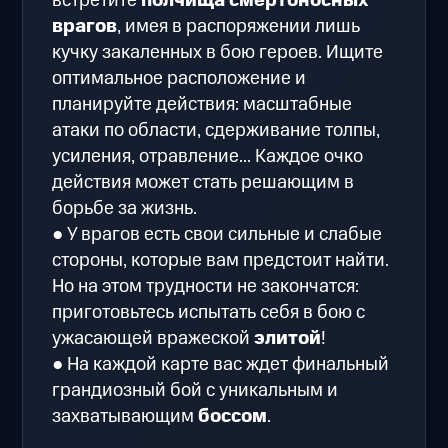
встретите
полчища смертоносных
врагов
, имея в распоряжении лишь
кучку закаленных в бою героев. Ищите
оптимальное расположение и
планируйте действия: масштабные
атаки по области, сдерживание толпы,
усиления, отравление... Каждое очко
действия может стать решающим в
борьбе за жизнь.
● У врагов есть свои сильные и слабые
стороны, которые вам предстоит найти.
Но на этом трудности не закончатся:
приготовьтесь испытать себя в бою с
ужасающей вражеской
элитой
!
● На каждой карте вас ждет финальный
грандиозный бой с уникальным и
захватывающим
боссом
.