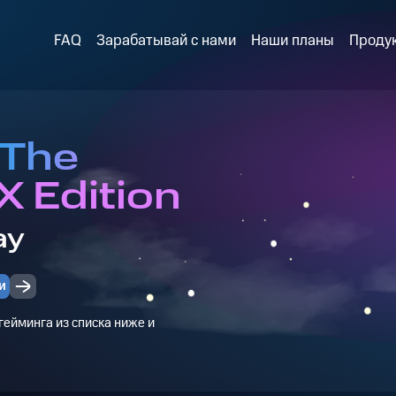
FAQ
Зарабатывай с нами
Наши планы
Проду
 The
X Edition
ay
и
ейминга из списка ниже и