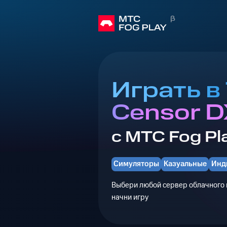
Играть в
Censor D
с МТС Fog Pl
Симуляторы
Казуальные
Инд
Выбери любой сервер облачного г
начни игру