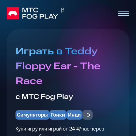
Играть в Teddy
Floppy Ear - The
Race
с МТС Fog Play
Симуляторы
Гонки
Инди
Купи игру
или играй от 24 ₽/час через