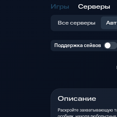
Игры
Серверы
Все серверы
Авт
Поддержка сейвов
Описание
Раскройте захватывающую та
особняк, находя любопытные