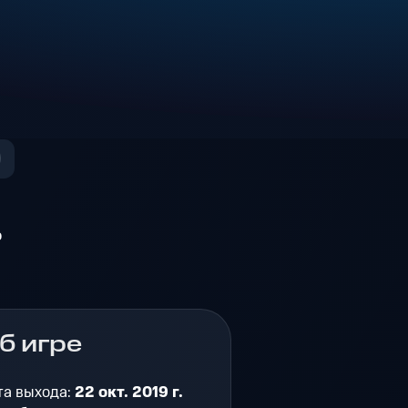
о
б игре
та выхода:
22 окт. 2019 г.