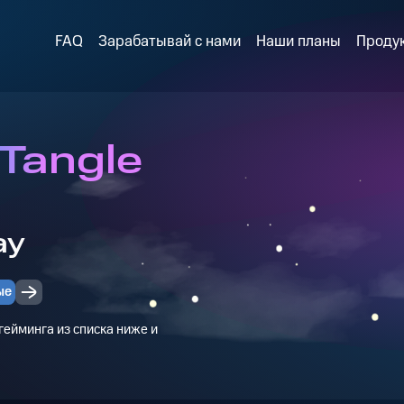
FAQ
Зарабатывай с нами
Наши планы
Проду
 Tangle
ay
ые
ейминга из списка ниже и