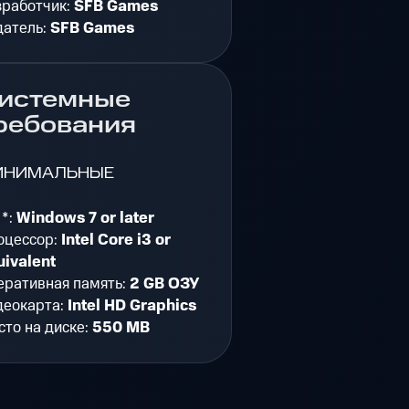
зработчик:
SFB Games
датель:
SFB Games
истемные
ребования
ИНИМАЛЬНЫЕ
 *:
Windows 7 or later
оцессор:
Intel Core i3 or
uivalent
еративная память:
2 GB ОЗУ
деокарта:
Intel HD Graphics
то на диске:
550 MB