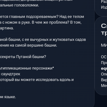
Ра
альные головоломки.
Из
яется главным подозреваемым? Над ее телом
 с ножом в руке. В чем же проблема? В том,
С
картина.
т
аной башни, с ее вычурных и жутковатых садов
М
ления на самой вершине башни.
 секреты Путаной башни?
ОС
Пр
ьтипликационные персонажи*
eq
 саундтрек
Оп
который вы можете исследовать вдоль и
Ви
Мес
ом языке.