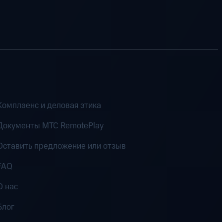
Комплаенс и деловая этика
Документы MTC RemotePlay
Оставить предложение или отзыв
FAQ
О нас
Блог