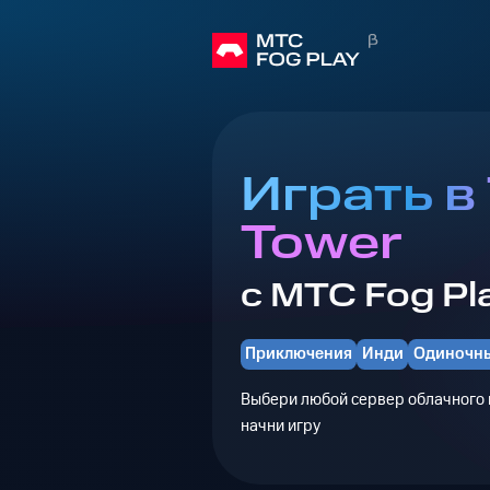
Играть в
Tower
с МТС Fog Pl
Приключения
Инди
Одиночн
Выбери любой сервер облачного г
начни игру