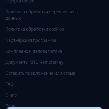
Оферта банка
Политика обработки персональных
данных
Политика обработки cookies
Партнёрская программа
Комплаенс и деловая этика
Документы MTC RemotePlay
Оставить предложение или отзыв
FAQ
О нас
Блог